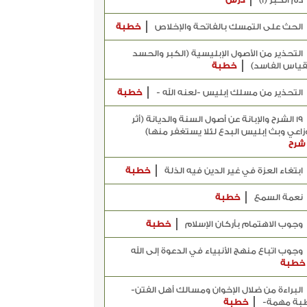
ذم الكبر (1)
درس
الحث على التمسك بالفاتحة والإخلاص
خطبة
التحذير من الأصول الإبليسية (الكبر والحسد
قياس الفاسد)
خطبة
التحذير من مسلك إبليس -لعنه الله -
خطبة
19 الشرح والإبانة عن أصول السنة والديانة (أثر
وزاعي وبث إبليس البدع لئلا يستغفر منها)
شرح
ابتغاء العزة في غير الدين فيه الذلة
خطبة
نعمة السمع
خطبة
وجوب الاهتمام بأركان الإسلام
خطبة
وجوب اتباع منهج الأنبياء في الدعوة إلى الله
خطبة
البراءة من ضلال الإخوان ومسالك أهل الفتن-
بة مهمة-
خطبة