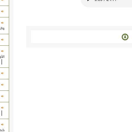
وال
الأ
خط