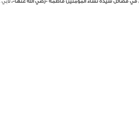
 في فضائل سيِّدة نساء المؤمنين فاطمة -رضي الله عنها-
،
لأبي 