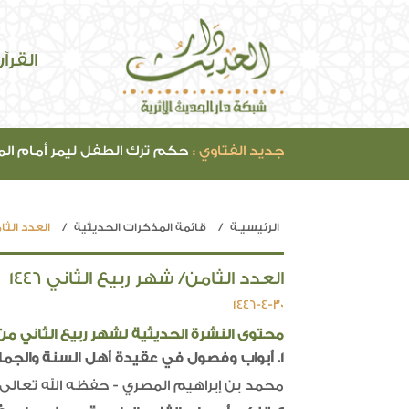
القرآ
جديد الفتاوي :
حكم ترك الطفل ليمر أمام ال
الرئيسيـة
قائمة المذكرات الحديثية
العدد الثام
العدد الثامن/ شهر ربيع الثاني 1446
1446-4-30
محتوى النشرة الحديثية لشهر ربيع الثاني من سن
1. أبواب وفصول في عقيدة أهل السنة والجماعة (2)،
محمد بن إبراهيم المصري - حفظه الله تعالى -